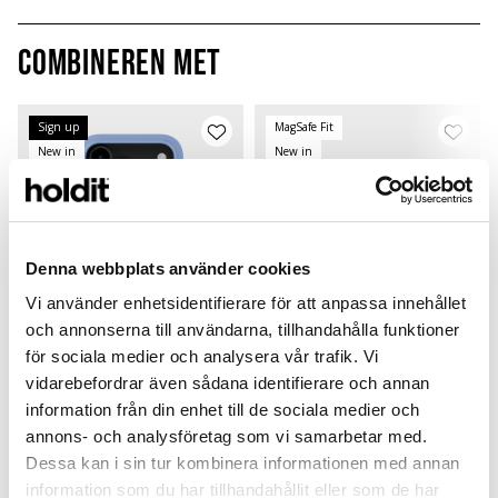
Combineren met
Sign up
MagSafe Fit
New in
New in
Denna webbplats använder cookies
Vi använder enhetsidentifierare för att anpassa innehållet
och annonserna till användarna, tillhandahålla funktioner
för sociala medier och analysera vår trafik. Vi
vidarebefordrar även sådana identifierare och annan
Silicone Case
Card Holder
information från din enhet till de sociala medier och
annons- och analysföretag som vi samarbetar med.
Soft Cobalt
Soft Cobalt
S
iPhone 17 Pro
Magsafe Compatible
C
Dessa kan i sin tur kombinera informationen med annan
199 SEK
299 SEK
information som du har tillhandahållit eller som de har