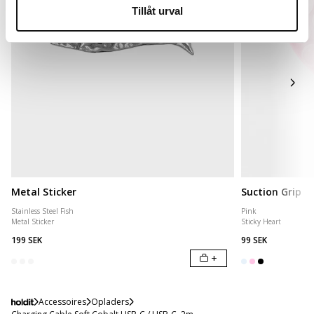
Tillåt urval
Metal Sticker
Suction Grip
Stainless Steel Fish
Pink
Metal Sticker
Sticky Heart
199 SEK
99 SEK
+
Accessoires
Opladers