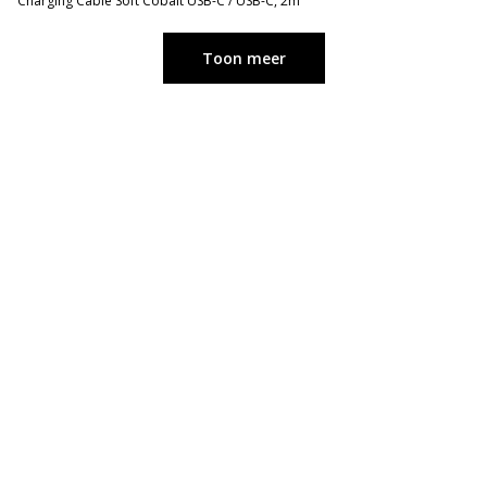
Charging Cable Soft Cobalt USB-C / USB-C, 2m
Toon meer