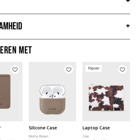
+
amheid
+
eren met
Popular
r
Silicone Case
Laptop Case
Mocha Brown
Cow