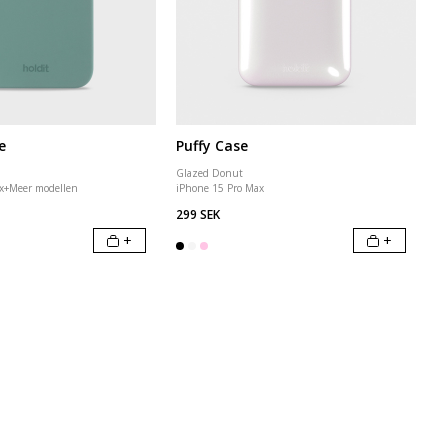
e
Puffy Case
Glazed Donut
x
+
Meer modellen
iPhone 15 Pro Max
299 SEK
+
+