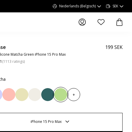
Nederlands (Belgisch)
SEK
artikelen op verlang
artike
ase
199 SEK
licone Matcha Green iPhone 15 Pro Max
.1
(
1113
ratings
)
cha
+
iPhone 15 Pro Max