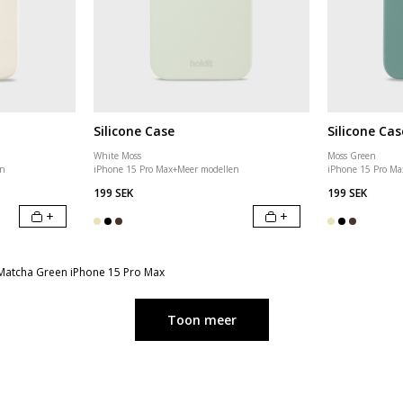
Silicone Case
Silicone Cas
White Moss
Moss Green
en
iPhone 15 Pro Max
+
Meer modellen
iPhone 15 Pro Ma
199 SEK
199 SEK
+
+
 Matcha Green iPhone 15 Pro Max
Toon meer