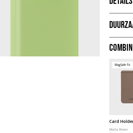
Details
Duurza
Combin
MagSafe Fit
Card Holde
Mocha Brown