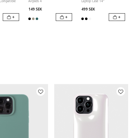
 Compatible
Airpods 4
Laptop Case 14"
149 SEK
499 SEK
+
+
+