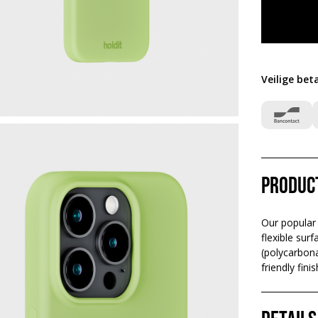
Veilige bet
Produc
Our popular 
flexible sur
(polycarbona
friendly fin