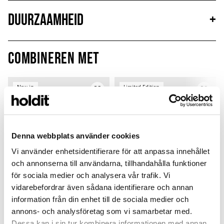
Duurzaamheid
+
Combineren met
New in
Limited Edition
MagSafe Fit
Denna webbplats använder cookies
Vi använder enhetsidentifierare för att anpassa innehållet
och annonserna till användarna, tillhandahålla funktioner
för sociala medier och analysera vår trafik. Vi
vidarebefordrar även sådana identifierare och annan
information från din enhet till de sociala medier och
annons- och analysföretag som vi samarbetar med.
Charging Cable
Card Holder
Dessa kan i sin tur kombinera informationen med annan