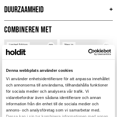
Duurzaamheid
+
Combineren met
Limited Edition
New in
MagSafe Fit
Denna webbplats använder cookies
Vi använder enhetsidentifierare för att anpassa innehållet
och annonserna till användarna, tillhandahålla funktioner
för sociala medier och analysera vår trafik. Vi
vidarebefordrar även sådana identifierare och annan
information från din enhet till de sociala medier och
annons- och analysföretag som vi samarbetar med.
Card Holder
Solid Silicone Case
Dessa kan i sin tur kombinera informationen med annan