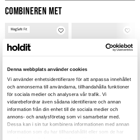
Combineren met
MagSafe Fit
Denna webbplats använder cookies
Vi använder enhetsidentifierare för att anpassa innehållet
och annonserna till användarna, tillhandahålla funktioner
för sociala medier och analysera vår trafik. Vi
vidarebefordrar även sådana identifierare och annan
Card Holder
Silicone Case
information från din enhet till de sociala medier och
annons- och analysföretag som vi samarbetar med.
Pink
Pink
P
Silicone Magsafe Compatible
Airpods 4
L
Dessa kan i sin tur kombinera informationen med annan
299 SEK
149 SEK
information som du har tillhandahållit eller som de har
+
+
samlat in när du har använt deras tjänster.