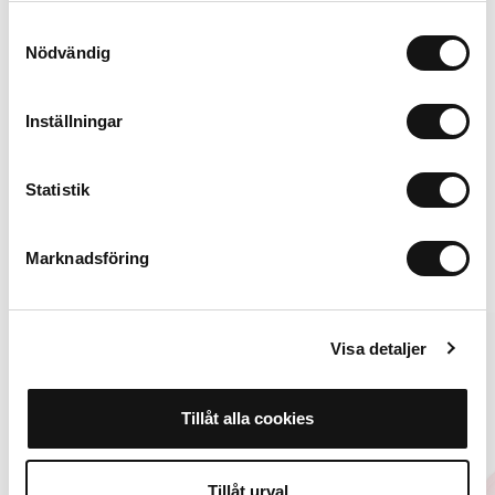
Samtyckesval
Nödvändig
Inställningar
99 SEK
In winkelwagen
Statistik
Alternatieven
Marknadsföring
Visa detaljer
Tillåt alla cookies
Tillåt urval