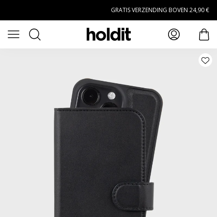
Naar hoofdinhoud gaan
GRATIS VERZENDING BOVEN 24,90 €
Zoeken
Open menu
arti