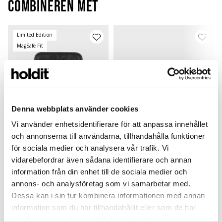
Combineren met
Limited Edition
MagSafe Fit
Denna webbplats använder cookies
Vi använder enhetsidentifierare för att anpassa innehållet
och annonserna till användarna, tillhandahålla funktioner
för sociala medier och analysera vår trafik. Vi
vidarebefordrar även sådana identifierare och annan
Card Holder
Silicone Case
information från din enhet till de sociala medier och
Black Crinkle
Black
B
Magsafe Compatible
Airpods 4
L
annons- och analysföretag som vi samarbetar med.
299 SEK
149 SEK
Dessa kan i sin tur kombinera informationen med annan
+
+
information som du har tillhandahållit eller som de har
samlat in när du har använt deras tjänster.