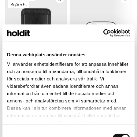
MagSafe Fit
Denna webbplats använder cookies
Vi använder enhetsidentifierare för att anpassa innehållet
och annonserna till användarna, tillhandahålla funktioner
Card Holder
Silicone Case
för sociala medier och analysera vår trafik. Vi
Black Crinkle
Black
B
vidarebefordrar även sådana identifierare och annan
Magsafe Compatible
Airpods 4
L
information från din enhet till de sociala medier och
299 SEK
149 SEK
annons- och analysföretag som vi samarbetar med.
+
+
Dessa kan i sin tur kombinera informationen med annan
information som du har tillhandahållit eller som de har
samlat in när du har använt deras tjänster.
Samtyckesval