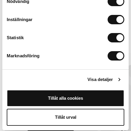
Nödvändig
iPhone 16e
In den Warenkorb legen
Inställningar
399 SEK
Statistik
Alternativen
Marknadsföring
MagSafe Fit
MagSafe Fit
Visa detaljer
Tillåt alla cookies
Tillåt urval