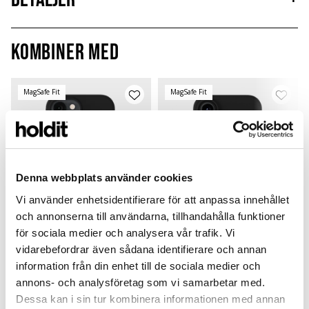
Kombiner med
MagSafe Fit
MagSafe Fit
Denna webbplats använder cookies
Vi använder enhetsidentifierare för att anpassa innehållet
och annonserna till användarna, tillhandahålla funktioner
för sociala medier och analysera vår trafik. Vi
vidarebefordrar även sådana identifierare och annan
information från din enhet till de sociala medier och
Silicone Case Magsafe
Silicone Case Magsafe
Compatible
Compatible
annons- och analysföretag som vi samarbetar med.
Dessa kan i sin tur kombinera informationen med annan
Black
Black
B