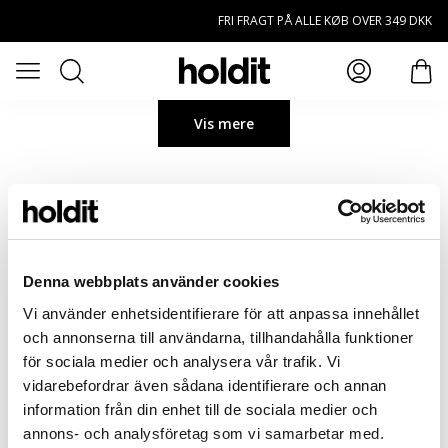
Spring til hovedindhold
FRI FRAGT PÅ ALLE KØB OVER 349 DKK
Søg
Öppna meny
prod
Vis mere
Denna webbplats använder cookies
Vi använder enhetsidentifierare för att anpassa innehållet
och annonserna till användarna, tillhandahålla funktioner
för sociala medier och analysera vår trafik. Vi
vidarebefordrar även sådana identifierare och annan
information från din enhet till de sociala medier och
annons- och analysföretag som vi samarbetar med.