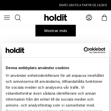
Saltar al contenido principal
ENVÍO GRATIS A PARTIR DE 24,90 €
Buscar
Abrir menú
artí
Mostrar más
Denna webbplats använder cookies
Vi använder enhetsidentifierare för att anpassa innehållet
och annonserna till användarna, tillhandahålla funktioner
för sociala medier och analysera vår trafik. Vi
vidarebefordrar även sådana identifierare och annan
information från din enhet till de sociala medier och
annons- och analysföretag som vi samarbetar med.