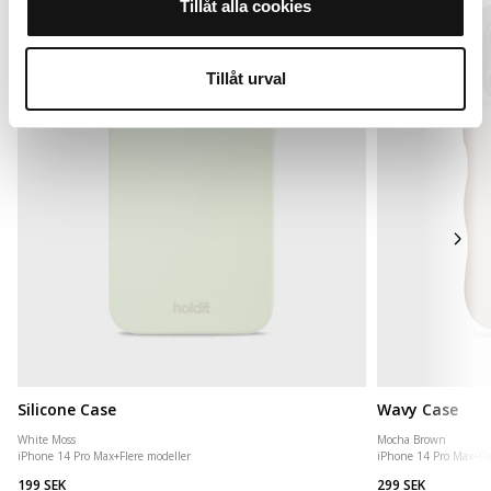
Tillåt alla cookies
Tillåt urval
Silicone Case
Wavy Case
White Moss
Mocha Brown
iPhone 14 Pro Max
+
Flere modeller
iPhone 14 Pro Max
+
Fl
199 SEK
299 SEK