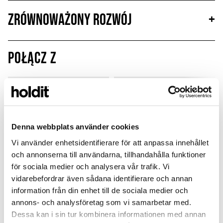
Zrównoważony rozwój
+
Połącz z
MagSafe Fit
Denna webbplats använder cookies
Vi använder enhetsidentifierare för att anpassa innehållet
och annonserna till användarna, tillhandahålla funktioner
för sociala medier och analysera vår trafik. Vi
vidarebefordrar även sådana identifierare och annan
information från din enhet till de sociala medier och
annons- och analysföretag som vi samarbetar med.
Card Holder
Silicone Case
Dessa kan i sin tur kombinera informationen med annan