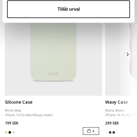
Tillåt urval
Silicone Case
Wavy Case
White Moss
Mocha Brown
iPhone 14 Pro Max
+
Więcej modeli
iPhone 14 Pro Max
+
Wi
199 SEK
299 SEK
+