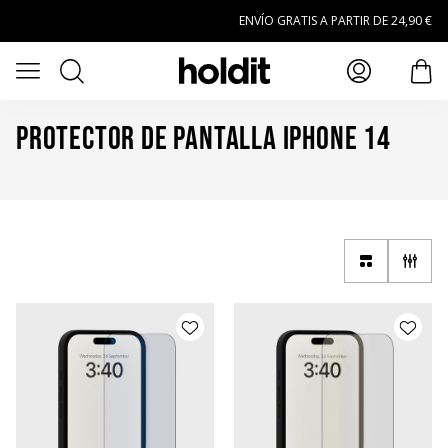
Saltar al contenido principal
ENVÍO GRATIS A PARTIR DE 24,90 €
Buscar
Abrir menú
artí
Protector de pantalla iPhone 14