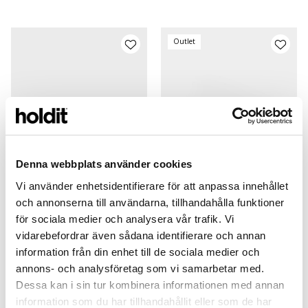
Outlet
Denna webbplats använder cookies
Vi använder enhetsidentifierare för att anpassa innehållet
och annonserna till användarna, tillhandahålla funktioner
Lens Protector
Lens Protector
för sociala medier och analysera vår trafik. Vi
Black Frame
Silver Glitter Frame
vidarebefordrar även sådana identifierare och annan
iPhone 14
iPhone 14
information från din enhet till de sociala medier och
149 SEK
149 SEK
annons- och analysföretag som vi samarbetar med.
+
+
Dessa kan i sin tur kombinera informationen med annan
information som du har tillhandahållit eller som de har