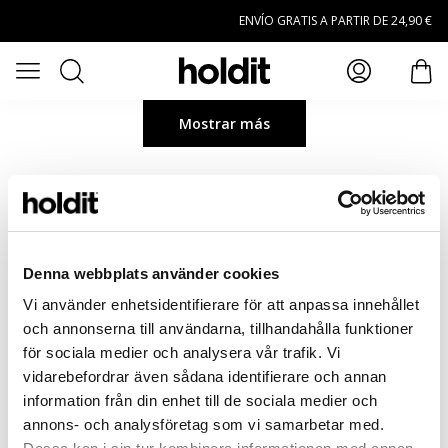
Saltar al contenido principal
ENVÍO GRATIS A PARTIR DE 24,90 €
Buscar
Abrir menú
artí
Mostrar más
Denna webbplats använder cookies
Vi använder enhetsidentifierare för att anpassa innehållet
och annonserna till användarna, tillhandahålla funktioner
för sociala medier och analysera vår trafik. Vi
vidarebefordrar även sådana identifierare och annan
information från din enhet till de sociala medier och
annons- och analysföretag som vi samarbetar med.