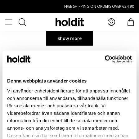
Skip to main content
FREE SHIPPING ON ORDERS OVER €24.90
Search
Open menu
item
Show more
Denna webbplats använder cookies
Vi använder enhetsidentifierare för att anpassa innehållet
och annonserna till användarna, tillhandahålla funktioner
för sociala medier och analysera vår trafik. Vi
vidarebefordrar även sådana identifierare och annan
information från din enhet till de sociala medier och
annons- och analysföretag som vi samarbetar med.
Dessa kan i sin tur kombinera informationen med annan