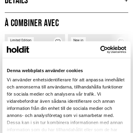
Détails
+
À combiner avec
Limited Edition
New in
MagSafe Fit
Denna webbplats använder cookies
Vi använder enhetsidentifierare för att anpassa innehållet
och annonserna till användarna, tillhandahålla funktioner
för sociala medier och analysera vår trafik. Vi
vidarebefordrar även sådana identifierare och annan
information från din enhet till de sociala medier och
Card Holder
Solid Silicone Case
annons- och analysföretag som vi samarbetar med.
Dessa kan i sin tur kombinera informationen med annan
Black Crinkle
Wool Gray
P
Magsafe Compatible
AirPods Pro 3
L
information som du har tillhandahållit eller som de har