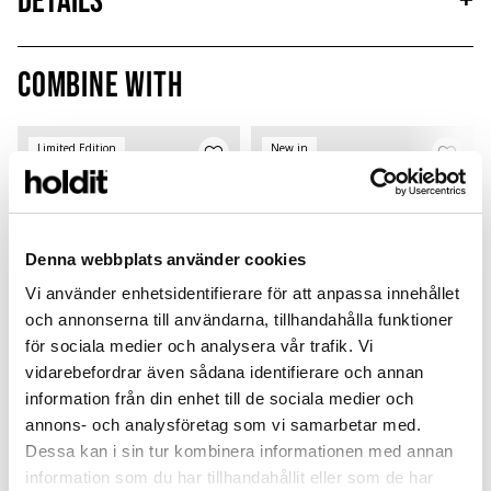
Details
+
Combine with
Limited Edition
New in
MagSafe Fit
Denna webbplats använder cookies
Vi använder enhetsidentifierare för att anpassa innehållet
och annonserna till användarna, tillhandahålla funktioner
för sociala medier och analysera vår trafik. Vi
vidarebefordrar även sådana identifierare och annan
information från din enhet till de sociala medier och
annons- och analysföretag som vi samarbetar med.
Card Holder
Solid Silicone Case
Dessa kan i sin tur kombinera informationen med annan
Black Crinkle
Wool Gray
P
Magsafe Compatible
AirPods Pro 3
L
information som du har tillhandahållit eller som de har