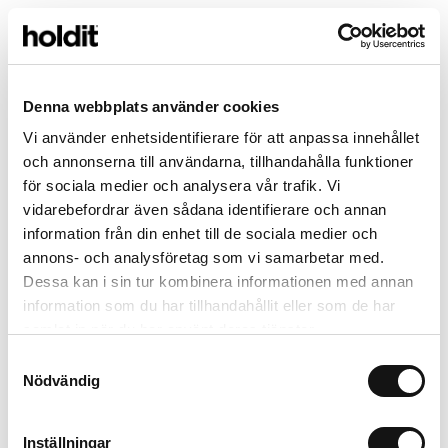
Description du produit
-
Vår Mystery Box innehåller 7 st utvalda mobilskal, ett smart sätt
att förnya din mobil och få mer för pengarna. Produkterna väljs
Denna webbplats använder cookies
slumpmässigt inför varje beställning och innehållet kan inte
Vi använder enhetsidentifierare för att anpassa innehållet
bytas eller väljas i förväg.
och annonserna till användarna, tillhandahålla funktioner
för sociala medier och analysera vår trafik. Vi
Détails
+
vidarebefordrar även sådana identifierare och annan
information från din enhet till de sociala medier och
annons- och analysföretag som vi samarbetar med.
Dessa kan i sin tur kombinera informationen med annan
À combiner avec
information som du har tillhandahållit eller som de har
samlat in när du har använt deras tjänster.
Samtyckesval
Nödvändig
Inställningar