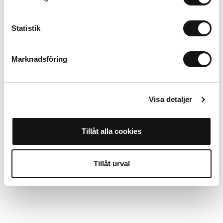
iPhone 12
Ajouter au panier
Statistik
Alternatives
Marknadsföring
Visa detaljer
00Workshop
Mystery Box iPhone 12
Voir plus
Tillåt alla cookies
Tillåt urval