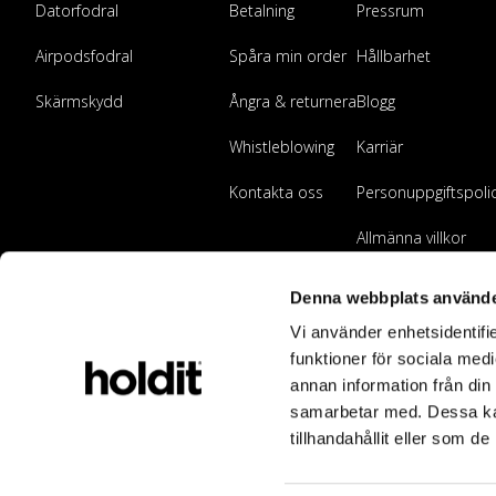
Datorfodral
Betalning
Pressrum
Airpodsfodral
Spåra min order
Hållbarhet
Skärmskydd
Ångra & returnera
Blogg
Whistleblowing
Karriär
Kontakta oss
Personuppgiftspoli
Allmänna villkor
Bli återförsäljare
Denna webbplats använde
Vi använder enhetsidentifie
funktioner för sociala medi
annan information från din
samarbetar med. Dessa kan
tillhandahållit eller som d