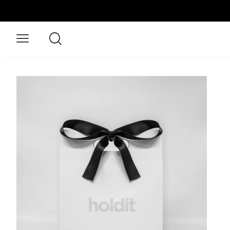
Hoppa till huvudinnehåll
Sök
Öppna meny