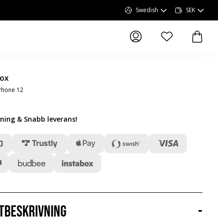
Swedish
SEK
produkter i önskel
produk
Box
Phone 12
lning & Snabb leverans
!
tbeskrivning
-