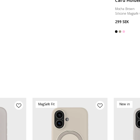
Card Holde
Mocha Brown
Silicone Magsafe
299 SEK
MagSafe Fit
New in