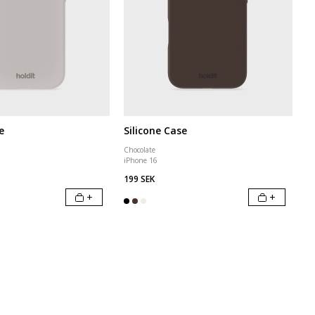
e
Silicone Case
Chocolate
iPhone 16
199 SEK
+
+