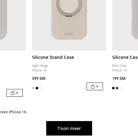
Silicone Stand Case
Silicone Cas
Light Beige
Wool Gray
iPhone 16
iPhone 16
399 SEK
199 SEK
+
+
Green iPhone 16
Toon meer