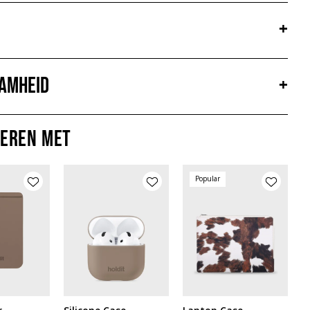
+
amheid
+
eren met
Popular