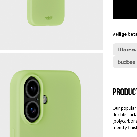
Veilige bet
Produc
Our popular 
flexible sur
(polycarbona
friendly fin