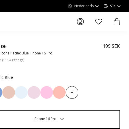
Nederlands
SEK
artikelen op verlang
artike
ase
199 SEK
icone Pacific Blue iPhone 16 Pro
.1
(
1114
ratings
)
fic Blue
+
iPhone 16 Pro