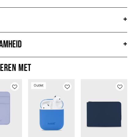
+
amheid
+
eren met
Outlet