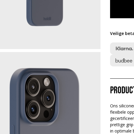
Veilige bet
Produc
Ons silicone
flexibele op
gecertificee
prettige gri
in optimale 