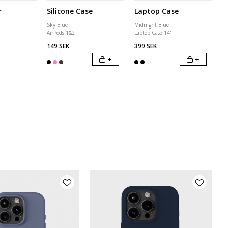
r
Silicone Case
Laptop Case
Sky Blue
Midnight Blue
AirPods 1&2
Laptop Case 14"
149 SEK
399 SEK
+
+