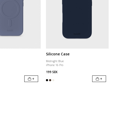
Silicone Case
Midnight Blue
iPhone 16 Pro
199 SEK
+
+