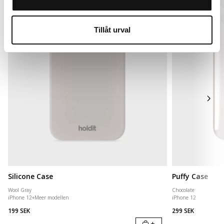
Tillåt urval
Silicone Case
Puffy Case
Wool Gray
Chocolate
iPhone 12
+
Meer modellen
iPhone 12
199 SEK
299 SEK
+