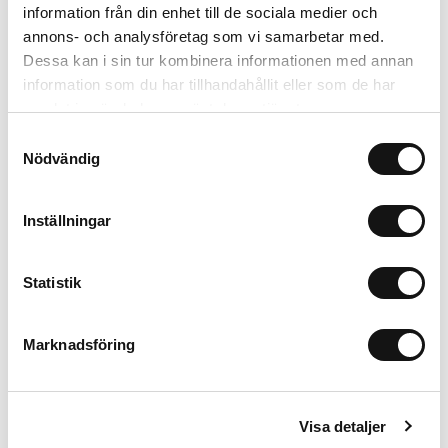
information från din enhet till de sociala medier och
annons- och analysföretag som vi samarbetar med.
Dessa kan i sin tur kombinera informationen med annan
information som du har tillhandahållit eller som de har
Wavy Case
Transparent Case
samlat in när du har använt deras tjänster.
Pink/Transparent
Pink/Transparent
B
Samtyckesval
iPhone 16 Plus
iPhone 16 Plus
M
Nödvändig
299 SEK
299 SEK
+
+
Inställningar
Statistik
iPhone 16 Plus
Marknadsföring
In winkelwagen
199 SEK
Visa detaljer
Alternatieven