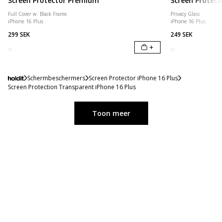
Screen Protector Premium
Screen Protect
Full Cover w. Black Frame
Privacy Glass
iPhone 16 Plus
iPhone 16 Plus
299 SEK
249 SEK
+
Schermbeschermers
Screen Protector iPhone 16 Plus
Screen Protection Transparent iPhone 16 Plus
Toon meer