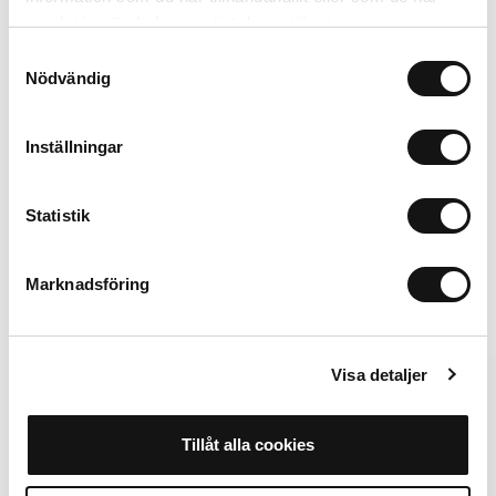
299 SEK
149 SEK
samlat in när du har använt deras tjänster.
+
+
Samtyckesval
Nödvändig
Inställningar
Airpods 3
In winkelwagen
Statistik
149 SEK
Marknadsföring
Alternatieven
Visa detaljer
Tillåt alla cookies