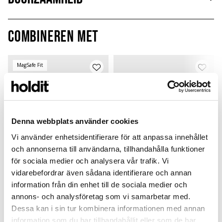
Combineren met
MagSafe Fit
Denna webbplats använder cookies
Vi använder enhetsidentifierare för att anpassa innehållet
och annonserna till användarna, tillhandahålla funktioner
för sociala medier och analysera vår trafik. Vi
vidarebefordrar även sådana identifierare och annan
information från din enhet till de sociala medier och
Card Holder
Silicone Case
annons- och analysföretag som vi samarbetar med.
Pink
Pink
P
Dessa kan i sin tur kombinera informationen med annan
Silicone Magsafe Compatible
Airpods 4
L
information som du har tillhandahållit eller som de har