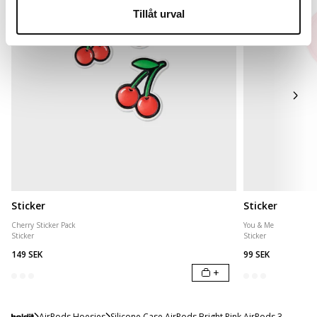
Tillåt urval
Sticker
Sticker
Cherry Sticker Pack
You & Me
Sticker
Sticker
149 SEK
99 SEK
+
AirPods Hoesjes
Silicone Case AirPods Bright Pink AirPods 3