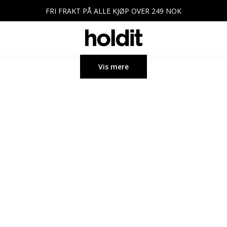
FRI FRAKT PÅ ALLE KJØP OVER 249 NOK
Vis mere