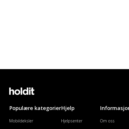
Populære kategorier
Hjelp
Informasjo
Mobildeksler
Hjelpsenter
Om oss