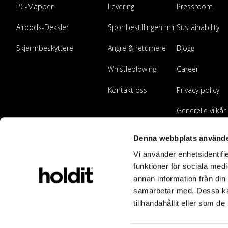
PC-Mapper
Levering
Pressroom
Airpods-Deksler
Spor bestillingen min
Sustainability
Skjermbeskyttere
Angre & returnere
Blogg
Whistleblowing
Career
Kontakt oss
Privacy policy
Generelle vilkår
Bli forhandler
Denna webbplats använde
Vi använder enhetsidentifie
funktioner för sociala medi
annan information från din
samarbetar med. Dessa kan
tillhandahållit eller som d