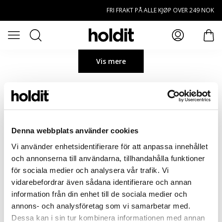
Hopp til hovedinnhold
FRI FRAKT PÅ ALLE KJØP OVER 249 NOK
Søk
Åpne meny
elem
Vis mere
Denna webbplats använder cookies
Vi använder enhetsidentifierare för att anpassa innehållet
och annonserna till användarna, tillhandahålla funktioner
för sociala medier och analysera vår trafik. Vi
vidarebefordrar även sådana identifierare och annan
information från din enhet till de sociala medier och
annons- och analysföretag som vi samarbetar med.
Dessa kan i sin tur kombinera informationen med annan