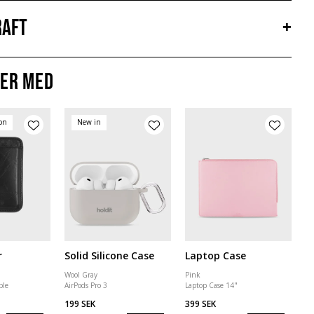
aft
+
er med
ion
New in
r
Solid Silicone Case
Laptop Case
Wool Gray
Pink
ble
AirPods Pro 3
Laptop Case 14"
199 SEK
399 SEK