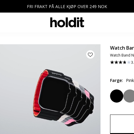
FRI FRAKT PÅ ALLE KJØP OVER 249 NOK
Watch Ban
Watch Band N
3
Farge
:
Pin