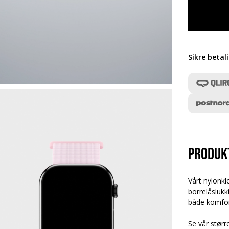
Sikre betal
Produk
Vårt nylonk
borrelåslukk
både komfort
Se vår størr