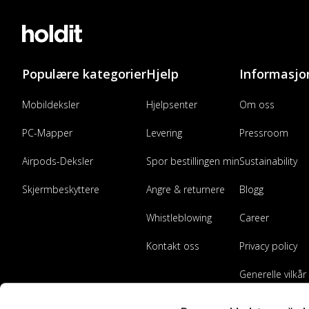
Populære kategorier
Hjelp
Informasjo
Mobildeksler
Hjelpsenter
Om oss
PC-Mapper
Levering
Pressroom
Airpods-Deksler
Spor bestillingen min
Sustainability
Skjermbeskyttere
Angre & returnere
Blogg
Whistleblowing
Career
Kontakt oss
Privacy policy
Generelle vilkår
Bli forhandler