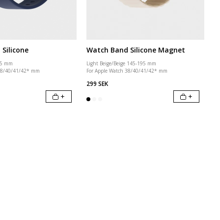
Silicone
Watch Band Silicone Magnet
95 mm
Light Beige/Beige 145-195 mm
 38/40/41/42* mm
For Apple Watch 38/40/41/42* mm
299 SEK
+
+