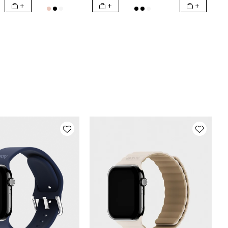
+
+
+