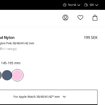
Norsk
SEK
elementer i ønskel
elemen
d Nylon
199 SEK
ylon Pink 38/40/41/42 mm
.7
(
11
ratings
)
k 145-195 mm
For Apple Watch 38/40/41/42* mm