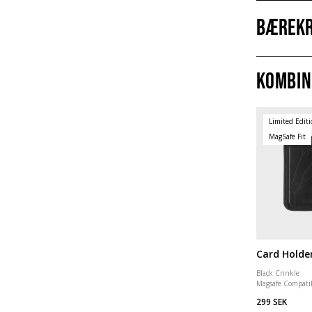
Bærekr
Kombin
Limited Edit
MagSafe Fit
Card Holde
Black Crinkle
Magsafe Compati
299 SEK