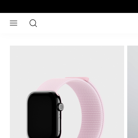
Hopp til hovedinnhold
Søk
Åpne meny