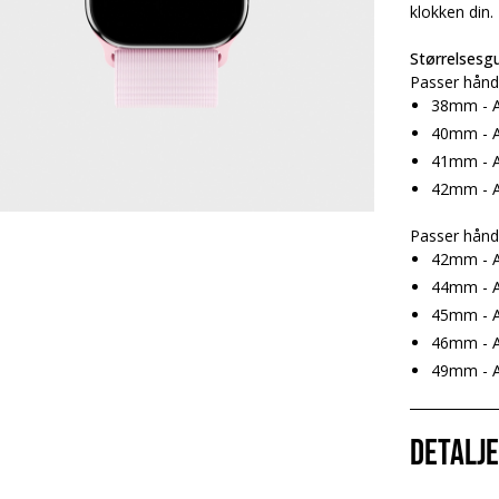
klokken din.
Størrelsesgu
Passer hånd
38mm - A
40mm - A
41mm - A
42mm - A
Passer hånd
42mm - A
44mm - A
45mm - A
46mm - A
49mm - Ap
Detalj