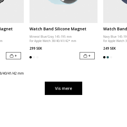
Magnet
Watch Band Silicone Magnet
Watch Band 
Mineral Blue/Gray 145-195 mm
Navy Blue 145-1
mm
For Apple Watch 38/40/41/42* mm
For Apple Watch
299 SEK
249 SEK
+
+
38/40/41/42 mm
Vis mere