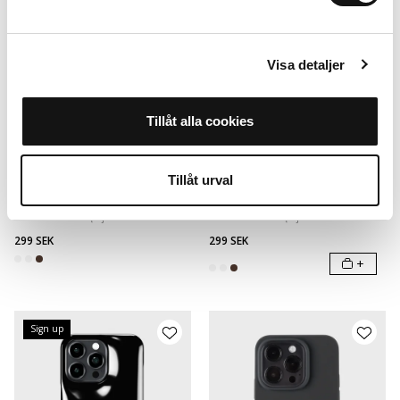
Visa detaljer
Tillåt alla cookies
Wavy Case
Wavy Case
Tillåt urval
Light Beige
Light Beige/Transparent
iPhone 15 Pro
+
Więcej modeli
iPhone 15 Pro
+
Więcej modeli
299 SEK
299 SEK
+
Sign up