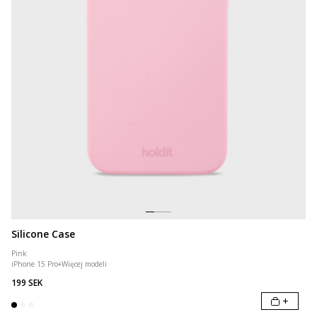
Silicone Case
Pink
iPhone 15 Pro
+
Więcej modeli
199 SEK
+