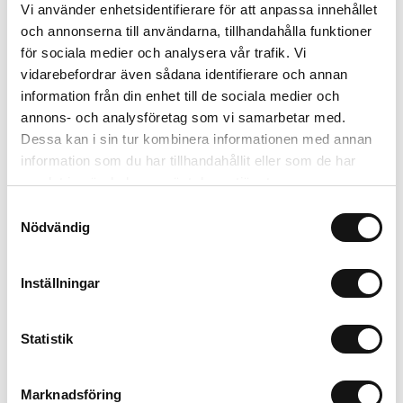
Vi använder enhetsidentifierare för att anpassa innehållet
och annonserna till användarna, tillhandahålla funktioner
för sociala medier och analysera vår trafik. Vi
vidarebefordrar även sådana identifierare och annan
information från din enhet till de sociala medier och
annons- och analysföretag som vi samarbetar med.
Dessa kan i sin tur kombinera informationen med annan
information som du har tillhandahållit eller som de har
samlat in när du har använt deras tjänster.
Seethru Case
Samtyckesval
Nödvändig
White
iPhone 15 Pro
+
Więcej modeli
249 SEK
Inställningar
+
Statistik
Sign up
Marknadsföring