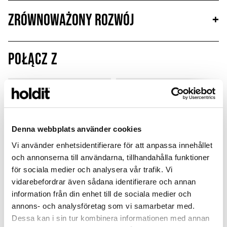
Zrównoważony rozwój
+
Połącz z
MagSafe Fit
Denna webbplats använder cookies
Vi använder enhetsidentifierare för att anpassa innehållet
och annonserna till användarna, tillhandahålla funktioner
för sociala medier och analysera vår trafik. Vi
vidarebefordrar även sådana identifierare och annan
information från din enhet till de sociala medier och
annons- och analysföretag som vi samarbetar med.
Card Holder
Silicone Case
Dessa kan i sin tur kombinera informationen med annan