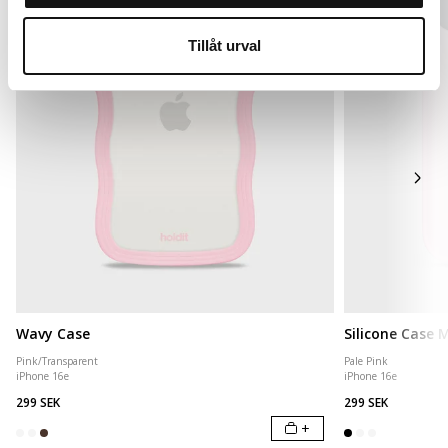
Tillåt urval
Wavy Case
Silicone Case
Pink/Transparent
Pale Pink
iPhone 16e
iPhone 16e
299 SEK
299 SEK
+