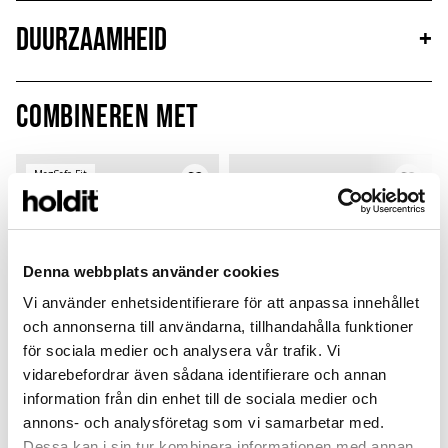
Duurzaamheid
+
Combineren met
MagSafe Fit
Denna webbplats använder cookies
Vi använder enhetsidentifierare för att anpassa innehållet
och annonserna till användarna, tillhandahålla funktioner
för sociala medier och analysera vår trafik. Vi
vidarebefordrar även sådana identifierare och annan
information från din enhet till de sociala medier och
annons- och analysföretag som vi samarbetar med.
Card Holder
Silicone Case
Dessa kan i sin tur kombinera informationen med annan