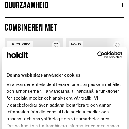
Duurzaamheid
+
Combineren met
Limited Edition
New in
MagSafe Fit
Denna webbplats använder cookies
Vi använder enhetsidentifierare för att anpassa innehållet
och annonserna till användarna, tillhandahålla funktioner
för sociala medier och analysera vår trafik. Vi
vidarebefordrar även sådana identifierare och annan
information från din enhet till de sociala medier och
Card Holder
Solid Silicone Case
annons- och analysföretag som vi samarbetar med.
Dessa kan i sin tur kombinera informationen med annan
Black Crinkle
Wool Gray
P