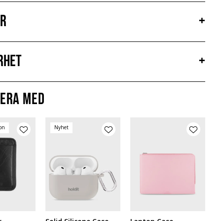
er
+
rhet
+
era med
ion
Nyhet