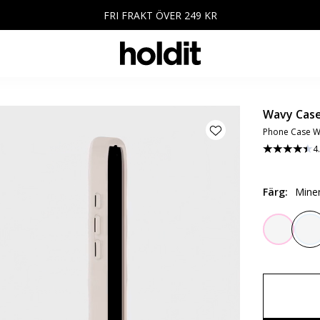
FRI FRAKT ÖVER 249 KR
Wavy Cas
Phone Case Wa
4
Färg
:
Miner