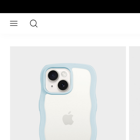
Hoppa till huvudinnehåll
Sök
Öppna meny