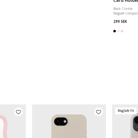
Card Holde
Black Crinkle
Magsafe Compati
299 SEK
MagSafe Fit