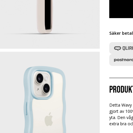
Säker beta
Produk
Detta Wavy C
gjort av 100
yta. Den våg
extra bra o