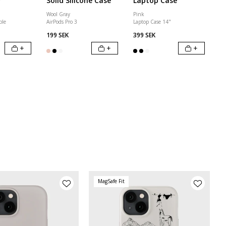
r
Solid Silicone Case
Laptop Case
Wool Gray
Pink
ble
AirPods Pro 3
Laptop Case 14"
199 SEK
399 SEK
+
+
+
MagSafe Fit