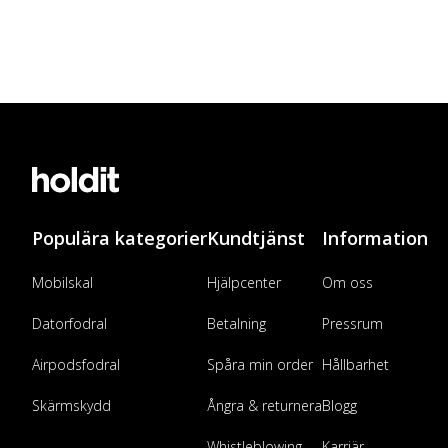
Populära kategorier
Kundtjänst
Information
Mobilskal
Hjälpcenter
Om oss
Datorfodral
Betalning
Pressrum
Airpodsfodral
Spåra min order
Hållbarhet
Skärmskydd
Ångra & returnera
Blogg
Whistleblowing
Karriär