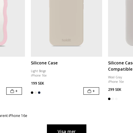
Silicone Case
Silicone Ca
Compatible
Light Beige
iPhone 16e
Wool Gray
iPhone 16e
199 SEK
299 SEK
+
+
rent iPhone 16e
Visa mer