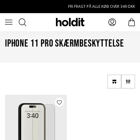
Spring til hovedindhold
FRI FRAGT PÅ ALLE KØB OVER 349 DKK
Søg
Öppna meny
prod
iPhone 11 Pro Skærmbeskyttelse