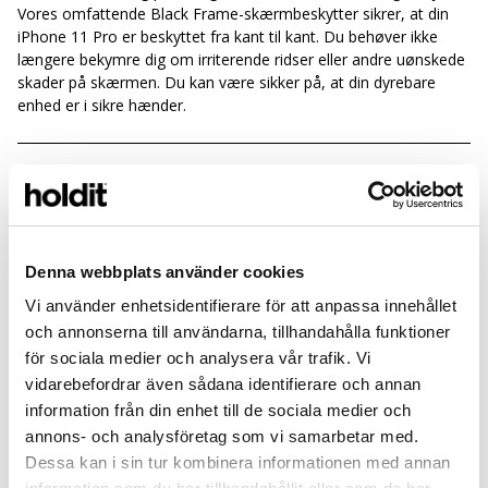
Vores omfattende Black Frame-skærmbeskytter sikrer, at din
iPhone 11 Pro er beskyttet fra kant til kant. Du behøver ikke
længere bekymre dig om irriterende ridser eller andre uønskede
skader på skærmen. Du kan være sikker på, at din dyrebare
enhed er i sikre hænder.
Bedste beskyttelsesglas iPhone 11
-
Pro
Denna webbplats använder cookies
Med sin 9H-betegnelse betyder det, at vores skærmbeskyttere
Vi använder enhetsidentifierare för att anpassa innehållet
er stærke og holdbare nok til at modstå hverdagens hårde
och annonserna till användarna, tillhandahålla funktioner
prøvelser. Uanset om du har nysgerrige børn, nøgler i lommen
för sociala medier och analysera vår trafik. Vi
eller et uheldigt fald, vil Skærmbeskyttelse iPhone 11 Pro stå
vidarebefordrar även sådana identifierare och annan
fast og beskytte din skærm mod skader. Du kan bruge din
iPhone med tillid, fordi du ved, at den er i sikre hænder. Ud over
information från din enhet till de sociala medier och
de sædvanlige klassiske skærmbeskyttere til forsiden af din
annons- och analysföretag som vi samarbetar med.
mobiltelefon har vi også en skærmbeskytter til kameraøjet på
Dessa kan i sin tur kombinera informationen med annan
bagsiden af din iPhone 11 Pro. Anvendelsen af alle vores