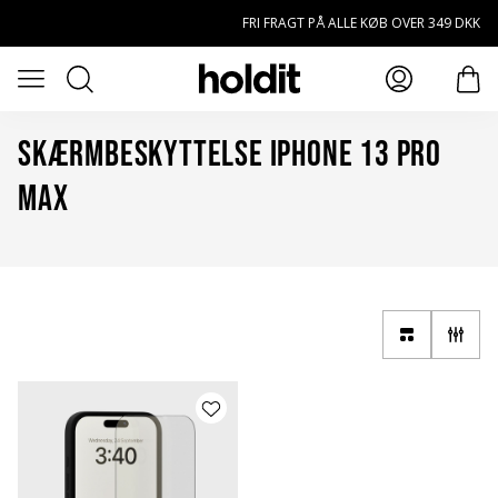
Spring til hovedindhold
FRI FRAGT PÅ ALLE KØB OVER 349 DKK
Søg
Öppna meny
prod
Skærmbeskyttelse iPhone 13 Pro
Max