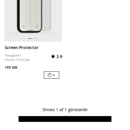
Screen Protector
Vurdering:
ud af 5 stjerner
Transparent
3.9
iPhone 13 Pro Max
199 SEK
+
Shows
1
af
1
genstande