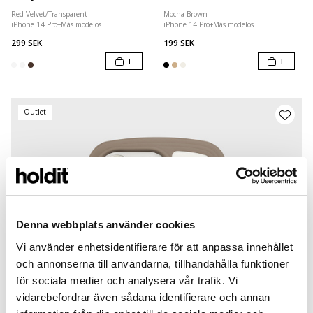
Red Velvet/Transparent
Mocha Brown
iPhone 14 Pro
+
Más modelos
iPhone 14 Pro
+
Más modelos
299 SEK
199 SEK
+
+
Outlet
Denna webbplats använder cookies
Vi använder enhetsidentifierare för att anpassa innehållet
och annonserna till användarna, tillhandahålla funktioner
för sociala medier och analysera vår trafik. Vi
vidarebefordrar även sådana identifierare och annan