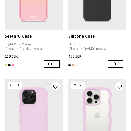
Seethru Case
Silicone Case
Bright Pink/Orange Juice
Black
iPhone 14 Pro
+
Más modelos
iPhone 14 Pro
+
Más modelos
299 SEK
199 SEK
+
+
Outlet
Outlet