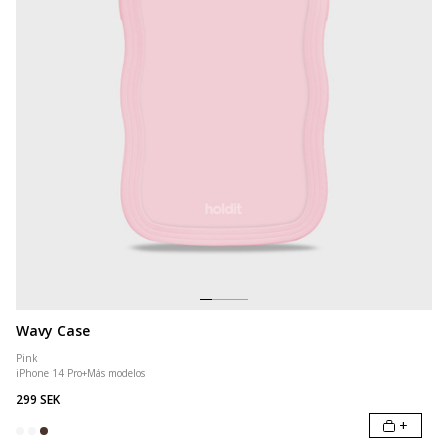
Wavy Case
Pink
iPhone 14 Pro
+
Más modelos
299 SEK
+