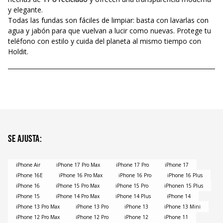
y elegante.
Todas las fundas son fáciles de limpiar: basta con lavarlas con
agua y jabón para que vuelvan a lucir como nuevas. Protege tu
teléfono con estilo y cuida del planeta al mismo tiempo con
Holdit.
Se ajusta
:
iPhone Air
iPhone 17 Pro Max
iPhone 17 Pro
iPhone 17
iPhone 16E
iPhone 16 Pro Max
iPhone 16 Pro
iPhone 16 Plus
iPhone 16
iPhone 15 Pro Max
iPhone 15 Pro
iPhonen 15 Plus
iPhone 15
iPhone 14 Pro Max
iPhone 14 Plus
iPhone 14
iPhone 13 Pro Max
iPhone 13 Pro
iPhone 13
iPhone 13 Mini
iPhone 12 Pro Max
iPhone 12 Pro
iPhone 12
iPhone 11