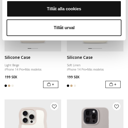
Tillåt alla cookies
Tillåt urval
Silicone Case
Silicone Case
Light Beige
Soft Linen
iPhone 14 Pro
+
Más modelos
iPhone 14 Pro
+
Más modelos
199 SEK
199 SEK
+
+