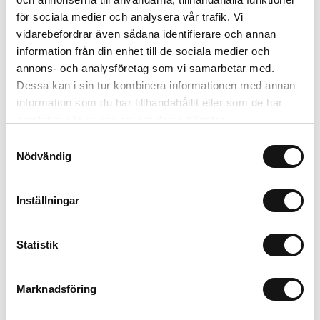
Ambassadörsskapet sträcker sig till Mars 2023 och Tschäry
för sociala medier och analysera vår trafik. Vi
kommer synas i företagets marknadsföring löpande. I
vidarebefordrar även sådana identifierare och annan
planeringen ligger också ett större event i Berlin för att pusha
information från din enhet till de sociala medier och
den nya vårkollektionen i början av nästa år.
annons- och analysföretag som vi samarbetar med.
Dessa kan i sin tur kombinera informationen med annan
information som du har tillhandahållit eller som de har
samlat in när du har använt deras tjänster.
Samtyckesval
Nödvändig
Pressrum
Inställningar
Statistik
Mostrar más
Marknadsföring