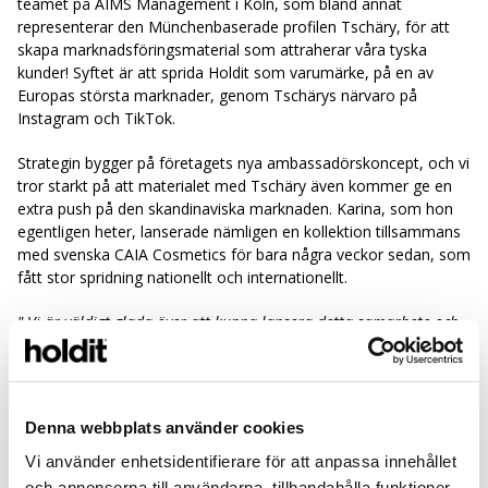
teamet på AIMS Management i Köln, som bland annat
representerar den Münchenbaserade profilen Tschäry, för att
skapa marknadsföringsmaterial som attraherar våra tyska
kunder! Syftet är att sprida Holdit som varumärke, på en av
Europas största marknader, genom Tschärys närvaro på
Instagram och TikTok.
Strategin bygger på företagets nya ambassadörskoncept, och vi
tror starkt på att materialet med Tschäry även kommer ge en
extra push på den skandinaviska marknaden. Karina, som hon
egentligen heter, lanserade nämligen en kollektion tillsammans
med svenska CAIA Cosmetics för bara några veckor sedan, som
fått stor spridning nationellt och internationellt.
" Vi är väldigt glada över att kunna lansera detta samarbete och
det känns extra kul att andra svenska aktörer, som vi inspireras
av när det kommer till kommersiell och kreativ marknadsföring,
också fått upp ögonen för Tschäry. Det känns verkligen som att vi
är ”rätt på det” när vi nu lägger i en extra växel med ny influencer
Denna webbplats använder cookies
marketing-strategi och ökat fokus på Tyskland " -
Säger Emmy
Nyberg, Marknadschef på Holdit.
Vi använder enhetsidentifierare för att anpassa innehållet
och annonserna till användarna, tillhandahålla funktioner