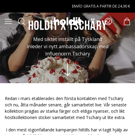
Saltar al contenido principal
ENVÍO GRATIS A PARTIR DE 24,90 €
Buscar
Holdit x Tschäry
Abrir menú
artí
Med siktet inställt på Tyskland
inleder vi nytt ambassadörskap med
influencern Tschäry
Redan i mars etablerades den första kontakten med Tschäry
och nu, åtta månader senare, går samarbetet live. Vår senaste
kollektion präglas av starka färger och eldiga nyanser, och likt
höstkollektionen sticker samarbetet med Tschäry ut lite extra.
I den mest iögonfallande kampanjen hittills har vi tagit hjälp av