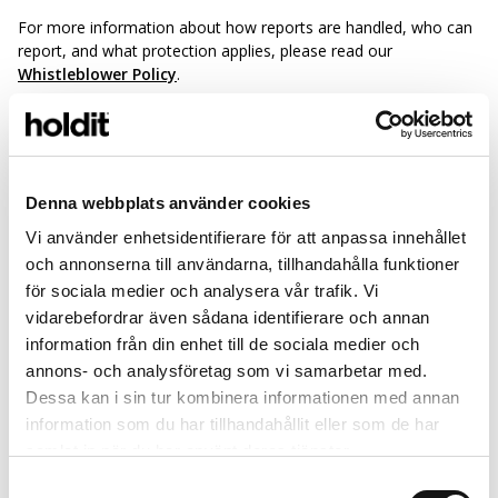
For more information about how reports are handled, who can
report, and what protection applies, please read our
Whistleblower Policy
.
REPORT A CONCERN
Denna webbplats använder cookies
Please note that this channel is not intended for customer
Vi använder enhetsidentifierare för att anpassa innehållet
service matters, product questions, returns, complaints, or
general employment-related questions. For those matters,
och annonserna till användarna, tillhandahålla funktioner
please contact our
customer service team.
för sociala medier och analysera vår trafik. Vi
vidarebefordrar även sådana identifierare och annan
information från din enhet till de sociala medier och
annons- och analysföretag som vi samarbetar med.
Näytä lisää
Dessa kan i sin tur kombinera informationen med annan
information som du har tillhandahållit eller som de har
samlat in när du har använt deras tjänster.
Samtyckesval