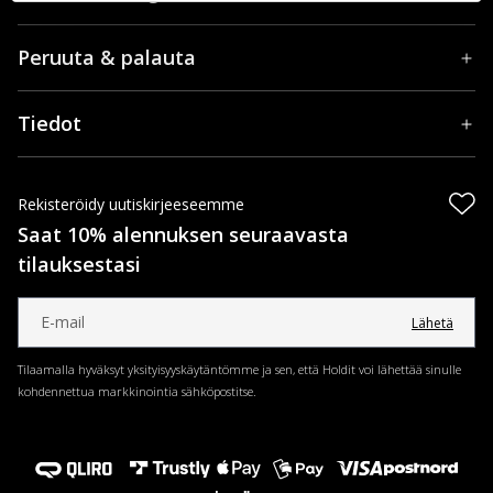
Peruuta & palauta
Tiedot
Rekisteröidy uutiskirjeeseemme
Saat 10% alennuksen seuraavasta
tilauksestasi
Lähetä
Tilaamalla hyväksyt yksityisyyskäytäntömme ja sen, että Holdit voi lähettää sinulle
kohdennettua markkinointia sähköpostitse.