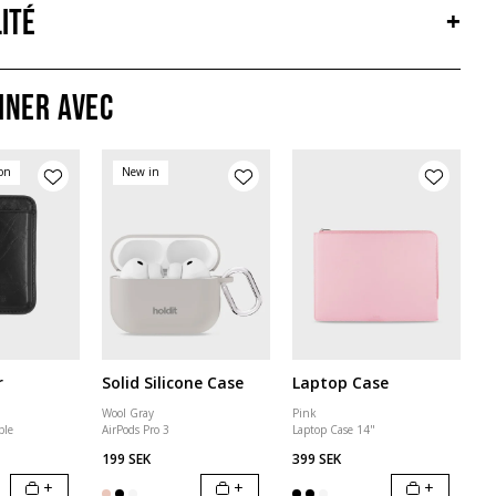
ité
+
iner avec
ion
New in
r
Solid Silicone Case
Laptop Case
Wool Gray
Pink
ble
AirPods Pro 3
Laptop Case 14"
199 SEK
399 SEK
+
+
+