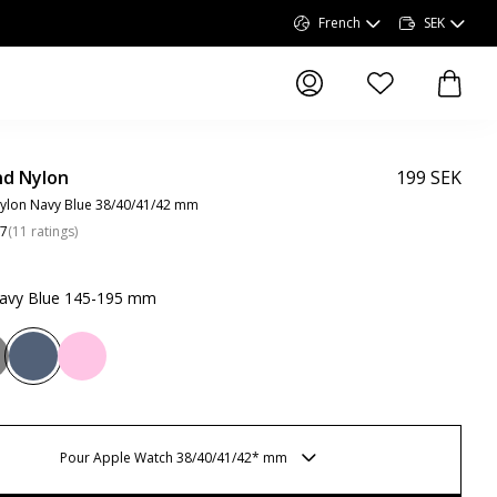
French
SEK
articles dans la li
article
d Nylon
199 SEK
ylon Navy Blue 38/40/41/42 mm
.7
(
11
ratings
)
avy Blue 145-195 mm
Pour Apple Watch 38/40/41/42* mm