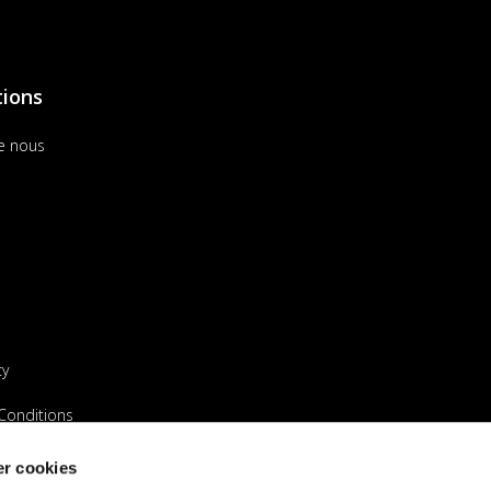
tions
e nous
cy
Conditions
endeur
r cookies