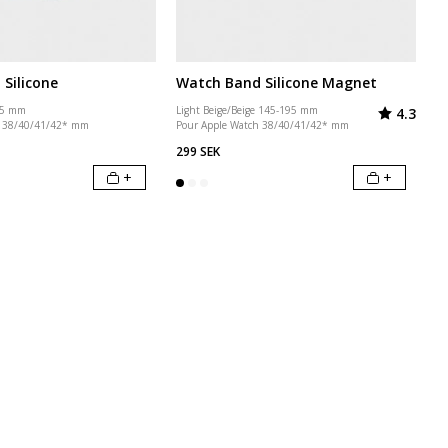
Silicone
Watch Band Silicone Magnet
Note:
sur 5
95 mm
Light Beige/Beige 145-195 mm
4.3
h 38/40/41/42* mm
Pour Apple Watch 38/40/41/42* mm
299 SEK
+
+