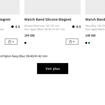
Magnet
Watch Band Silicone Magnet
Watch Band 
Note:
sur 5 étoiles
Note:
sur 5 étoiles
Mineral Blue/Gray 145-195 mm
Navy Blue 145-1
4.3
4.3
* mm
Pour Apple Watch 38/40/41/42* mm
Pour Apple Watc
299 SEK
249 SEK
+
+
nd Nylon Navy Blue 38/40/41/42 mm
Voir plus