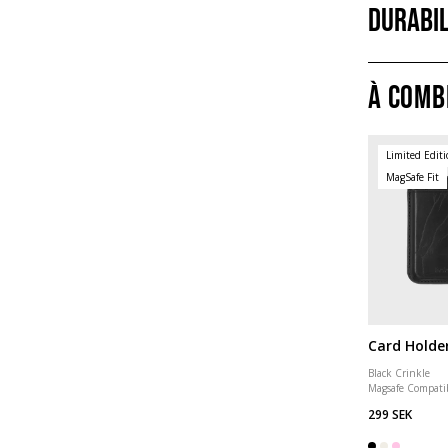
Durabil
À comb
Limited Edit
MagSafe Fit
Card Holde
Black Crinkle
Magsafe Compati
299 SEK