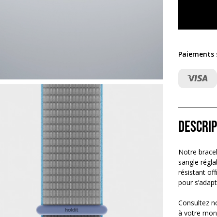
Paiements s
Descrip
Notre bracel
sangle régla
résistant of
pour s’adapt
Consultez no
à votre mon