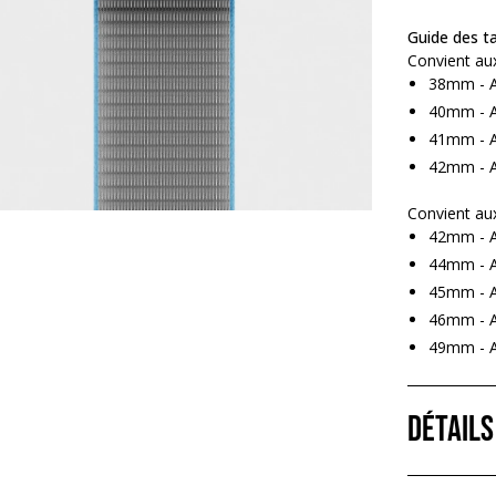
Guide des tai
Convient au
38mm - A
40mm - A
41mm - A
42mm - A
Convient au
42mm - A
44mm - A
45mm - A
46mm - A
49mm - Ap
Détails