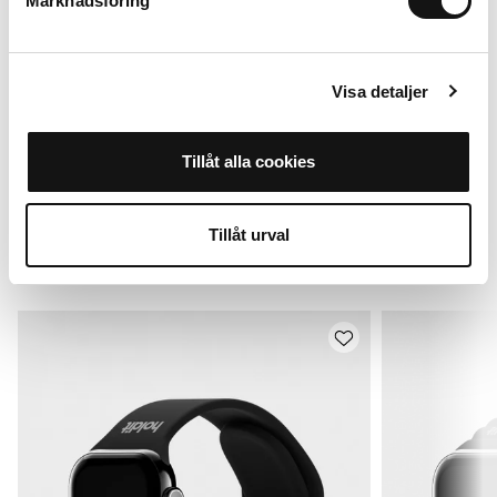
Marknadsföring
Visa detaljer
Do Apple Watch 38/40/41/42* mm
Tillåt alla cookies
Dodaj do koszyka
199 SEK
Tillåt urval
Alternatywy