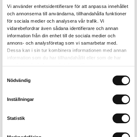
Vi använder enhetsidentifierare för att anpassa innehållet
Połącz z
och annonserna till användarna, tillhandahålla funktioner
för sociala medier och analysera vår trafik. Vi
Limited Edition
New in
vidarebefordrar även sådana identifierare och annan
MagSafe Fit
information från din enhet till de sociala medier och
annons- och analysföretag som vi samarbetar med.
Dessa kan i sin tur kombinera informationen med annan
information som du har tillhandahållit eller som de har
samlat in när du har använt deras tjänster.
Samtyckesval
Nödvändig
Inställningar
Card Holder
Solid Silicone Case
Black Crinkle
Wool Gray
P
Statistik
Magsafe Compatible
AirPods Pro 3
L
299 SEK
199 SEK
+
+