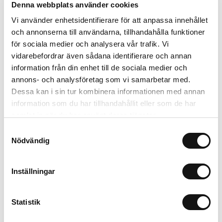
Denna webbplats använder cookies
Vi använder enhetsidentifierare för att anpassa innehållet
Kombinera med
och annonserna till användarna, tillhandahålla funktioner
för sociala medier och analysera vår trafik. Vi
Limited Edition
Nyhet
vidarebefordrar även sådana identifierare och annan
MagSafe Fit
information från din enhet till de sociala medier och
annons- och analysföretag som vi samarbetar med.
Dessa kan i sin tur kombinera informationen med annan
information som du har tillhandahållit eller som de har
samlat in när du har använt deras tjänster.
Samtyckesval
Nödvändig
Inställningar
Card Holder
Solid Silicone Case
Black Crinkle
Wool Gray
P
Statistik
Magsafe Compatible
AirPods Pro 3
L
299 SEK
199 SEK