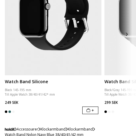
Watch Band Silicone
Watch Band Si
Black 145-195 mm
Black/Gray 145-195 
Till Apple Watch 38/40/41/42* mm
Till Apple Watch 38/
249 SEK
299 SEK
+
Accessoarer
Klockarmband
Klockarmband
Watch Band Nylon Navy Blue 38/40/41/42 mm