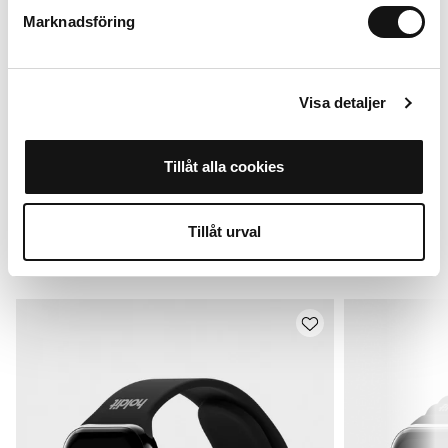
+
+
Marknadsföring
Visa detaljer
Till Apple Watch 38/40/41/42* mm
Tillåt alla cookies
Lägg i varukorg
199 SEK
Tillåt urval
Alternativ