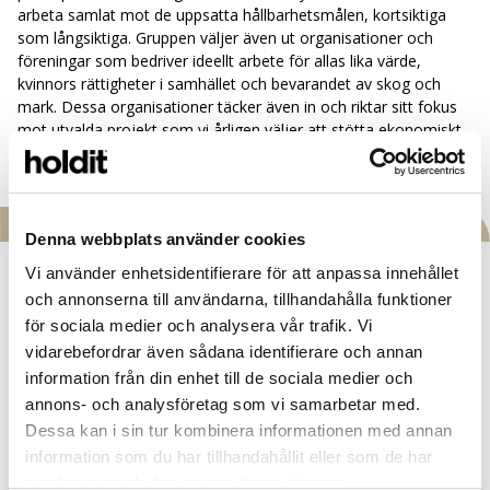
arbeta samlat mot de uppsatta hållbarhetsmålen, kortsiktiga
som långsiktiga. Gruppen väljer även ut organisationer och
föreningar som bedriver ideellt arbete för allas lika värde,
kvinnors rättigheter i samhället och bevarandet av skog och
mark. Dessa organisationer täcker även in och riktar sitt fokus
mot utvalda projekt som vi årligen väljer att stötta ekonomiskt.
Denna webbplats använder cookies
Vi använder enhetsidentifierare för att anpassa innehållet
Vår hållbarhetsgrupp, som består utav medlemmar från olika
och annonserna till användarna, tillhandahålla funktioner
avdelningar, sätter upp strategier och ser till att arbetet fördelas
för sociala medier och analysera vår trafik. Vi
på respektive avdelning. Detta arbete mynnar ut i att alla kan
vidarebefordrar även sådana identifierare och annan
arbeta samlat mot de uppsatta hållbarhetsmålen, kortsiktiga
information från din enhet till de sociala medier och
som långsiktiga. Gruppen väljer även ut organisationer och
annons- och analysföretag som vi samarbetar med.
föreningar som bedriver ideellt arbete för allas lika värde,
Dessa kan i sin tur kombinera informationen med annan
kvinnors rättigheter i samhället och bevarandet av skog och
mark. Dessa organisationer täcker även in och riktar sitt fokus
information som du har tillhandahållit eller som de har
mot utvalda projekt som vi årligen väljer att stötta ekonomiskt.
samlat in när du har använt deras tjänster.