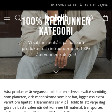
Aller au contenu principal
LIVRAISON GRATUITE À PARTIR DE 24,90 €
Rechercher
100% återvunnen
Ouvrir le menu
arti
kategori
Vi satsar stenhårt på hållbara
produkter och introducerar en 100%
återvunnen kategori!
Våra produkter är veganska och har en schysst kvalité samtidigt
som planeten, och människorna som bor här, ligger oss extra
varmt om hjärtat. Tillsammans ser vi på Holdit till att varje dag
göra de bästa valen när det kommer till material, transporter,