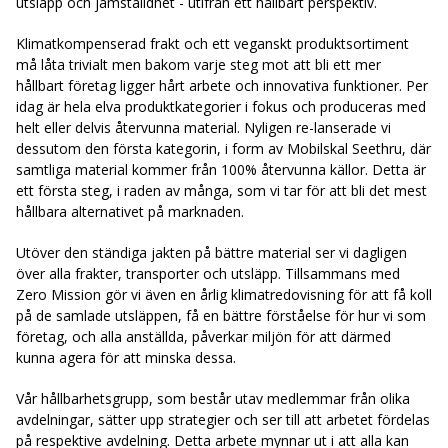
utsläpp och jämställdhet - utifrån ett hållbart perspektiv.
Klimatkompenserad frakt och ett veganskt produktsortiment
må låta trivialt men bakom varje steg mot att bli ett mer
hållbart företag ligger hårt arbete och innovativa funktioner. Per
idag är hela elva produktkategorier i fokus och produceras med
helt eller delvis återvunna material. Nyligen re-lanserade vi
dessutom den första kategorin, i form av Mobilskal Seethru, där
samtliga material kommer från 100% återvunna källor. Detta är
ett första steg, i raden av många, som vi tar för att bli det mest
hållbara alternativet på marknaden.
Utöver den ständiga jakten på bättre material ser vi dagligen
över alla frakter, transporter och utsläpp. Tillsammans med
Zero Mission gör vi även en årlig klimatredovisning för att få koll
på de samlade utsläppen, få en bättre förståelse för hur vi som
företag, och alla anställda, påverkar miljön för att därmed
kunna agera för att minska dessa.
Vår hållbarhetsgrupp, som består utav medlemmar från olika
avdelningar, sätter upp strategier och ser till att arbetet fördelas
på respektive avdelning. Detta arbete mynnar ut i att alla kan