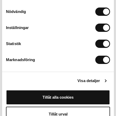
Samtyckesval
Vi på Holdit består av ett gäng grymma personer som varje dag
Nödvändig
jobbar för att erbjuda just dig det allra bästa! Vi skapar och
säljer mobilskal och massvis med andra accessoarer som gör livet
med en telefon lite roligare och säkrare. För oss är mobilen en
Inställningar
viktig del av din outfit och vi vill att du ska ha det bästa
marknaden har att erbjuda!
Sortimentet innehåller kategorier
som silikonskal, plånboksfodral, skärmskydd,
laptopfodral,
Statistik
stickers, korthållare och flertalet andra produkter som designar
och
skyddar dina enheter.
Marknadsföring
Visa detaljer
Pressrum
Tillåt alla cookies
Tillåt urval