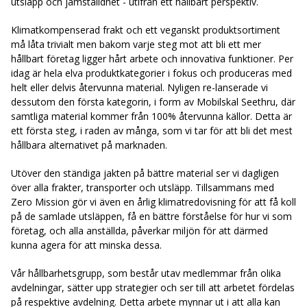
utsläpp och jämställdhet - utifrån ett hållbart perspektiv.
Klimatkompenserad frakt och ett veganskt produktsortiment
må låta trivialt men bakom varje steg mot att bli ett mer
hållbart företag ligger hårt arbete och innovativa funktioner. Per
idag är hela elva produktkategorier i fokus och produceras med
helt eller delvis återvunna material. Nyligen re-lanserade vi
dessutom den första kategorin, i form av Mobilskal Seethru, där
samtliga material kommer från 100% återvunna källor. Detta är
ett första steg, i raden av många, som vi tar för att bli det mest
hållbara alternativet på marknaden.
Utöver den ständiga jakten på bättre material ser vi dagligen
över alla frakter, transporter och utsläpp. Tillsammans med
Zero Mission gör vi även en årlig klimatredovisning för att få koll
på de samlade utsläppen, få en bättre förståelse för hur vi som
företag, och alla anställda, påverkar miljön för att därmed
kunna agera för att minska dessa.
Vår hållbarhetsgrupp, som består utav medlemmar från olika
avdelningar, sätter upp strategier och ser till att arbetet fördelas
på respektive avdelning. Detta arbete mynnar ut i att alla kan