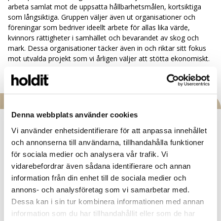
arbeta samlat mot de uppsatta hållbarhetsmålen, kortsiktiga
som långsiktiga. Gruppen väljer även ut organisationer och
föreningar som bedriver ideellt arbete för allas lika värde,
kvinnors rättigheter i samhället och bevarandet av skog och
mark. Dessa organisationer täcker även in och riktar sitt fokus
mot utvalda projekt som vi årligen väljer att stötta ekonomiskt.
Denna webbplats använder cookies
Vi använder enhetsidentifierare för att anpassa innehållet
Vår hållbarhetsgrupp, som består utav medlemmar från olika
och annonserna till användarna, tillhandahålla funktioner
avdelningar, sätter upp strategier och ser till att arbetet fördelas
för sociala medier och analysera vår trafik. Vi
på respektive avdelning. Detta arbete mynnar ut i att alla kan
arbeta samlat mot de uppsatta hållbarhetsmålen, kortsiktiga
vidarebefordrar även sådana identifierare och annan
som långsiktiga. Gruppen väljer även ut organisationer och
information från din enhet till de sociala medier och
föreningar som bedriver ideellt arbete för allas lika värde,
annons- och analysföretag som vi samarbetar med.
kvinnors rättigheter i samhället och bevarandet av skog och
Dessa kan i sin tur kombinera informationen med annan
mark. Dessa organisationer täcker även in och riktar sitt fokus
information som du har tillhandahållit eller som de har
mot utvalda projekt som vi årligen väljer att stötta ekonomiskt.