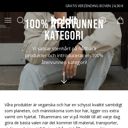
Naar hoofdinhoud gaan
GRATIS VERZENDING BOVEN 24,90 €
Zoeken
100% återvunnen
Open menu
arti
kategori
Vi satsar stenhårt på hållbara
produkter och introducerar en 100%
återvunnen kategori!
Våra produkter är veganska och har en schysst kvalité samtidigt
som planeten, och människorna som bor här, ligger oss extra
varmt om hjärtat. Tillsammans ser vi på Holdit till att varje dag
göra de bästa valen när det kommer till material, transporter,