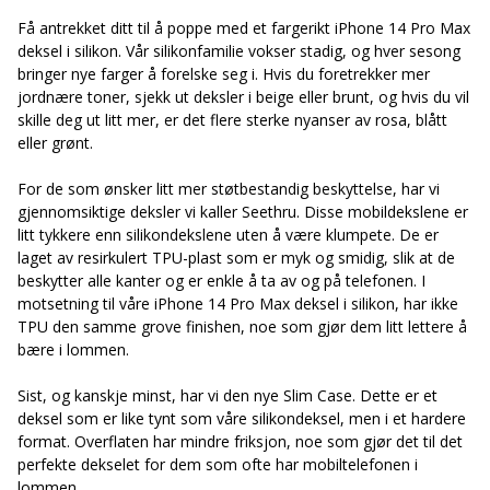
Få antrekket ditt til å poppe med et fargerikt iPhone 14 Pro Max
deksel i silikon. Vår silikonfamilie vokser stadig, og hver sesong
bringer nye farger å forelske seg i. Hvis du foretrekker mer
jordnære toner, sjekk ut deksler i beige eller brunt, og hvis du vil
skille deg ut litt mer, er det flere sterke nyanser av rosa, blått
eller grønt.
For de som ønsker litt mer støtbestandig beskyttelse, har vi
gjennomsiktige deksler vi kaller Seethru. Disse mobildekslene er
litt tykkere enn silikondekslene uten å være klumpete. De er
laget av resirkulert TPU-plast som er myk og smidig, slik at de
beskytter alle kanter og er enkle å ta av og på telefonen. I
motsetning til våre iPhone 14 Pro Max deksel i silikon, har ikke
TPU den samme grove finishen, noe som gjør dem litt lettere å
bære i lommen.
Sist, og kanskje minst, har vi den nye Slim Case. Dette er et
deksel som er like tynt som våre silikondeksel, men i et hardere
format. Overflaten har mindre friksjon, noe som gjør det til det
perfekte dekselet for dem som ofte har mobiltelefonen i
lommen.