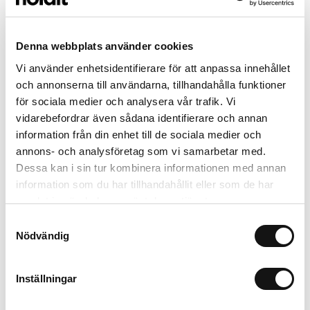
Denna webbplats använder cookies
Vi använder enhetsidentifierare för att anpassa innehållet
och annonserna till användarna, tillhandahålla funktioner
för sociala medier och analysera vår trafik. Vi
vidarebefordrar även sådana identifierare och annan
information från din enhet till de sociala medier och
annons- och analysföretag som vi samarbetar med.
Wavy Case
Dessa kan i sin tur kombinera informationen med annan
Mocha Brown
information som du har tillhandahållit eller som de har
iPhone 14 Pro Max
+
Flere modeller
samlat in när du har använt deras tjänster.
299 SEK
Samtyckesval
+
Nödvändig
Outlet
Inställningar