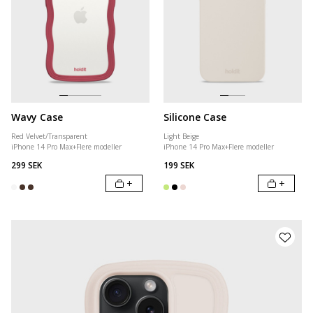
Wavy Case
Silicone Case
Red Velvet/Transparent
Light Beige
iPhone 14 Pro Max
+
Flere modeller
iPhone 14 Pro Max
+
Flere modeller
299 SEK
199 SEK
+
+