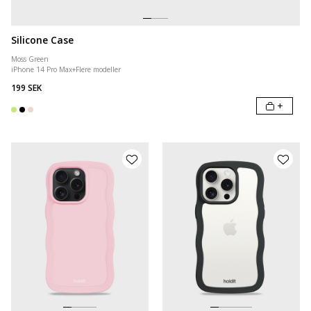
Silicone Case
Moss Green
iPhone 14 Pro Max
+
Flere modeller
199 SEK
+