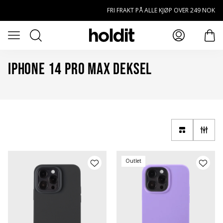
Hopp til hovedinnhold
FRI FRAKT PÅ ALLE KJØP OVER 249 NOK
Søk
Åpne meny
elem
iPhone 14 Pro Max Deksel
Outlet