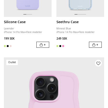
Silicone Case
Seethru Case
Lavender
Mineral Blue
iPhone 14 Pro Max
+
Flere modeller
iPhone 14 Pro Max
+
Flere modeller
199 SEK
249 SEK
+
+
Outlet