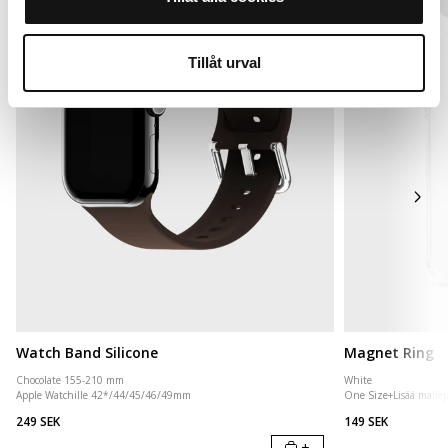
Tillåt urval
Watch Band Silicone
Magnet Ring
Chocolate 155-210 mm
White
Apple Watchille 42*/44/45/46/49mm
One Size
+
Lisää mallej
249 SEK
149 SEK
+