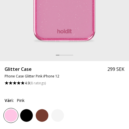
Glitter Case
299 SEK
Phone Case Glitter Pink iPhone 12
4.9
(
8
ratings
)
Väri
:
Pink