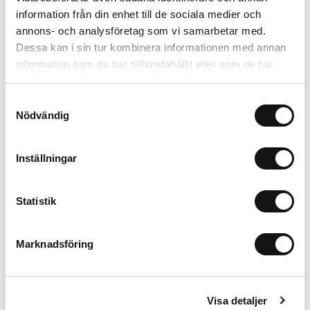
information från din enhet till de sociala medier och
annons- och analysföretag som vi samarbetar med.
Dessa kan i sin tur kombinera informationen med annan
Card Holder
Solid Silicone Case
information som du har tillhandahållit eller som de har
samlat in när du har använt deras tjänster.
Black Crinkle
Wool Gray
P
Magsafe Compatible
AirPods Pro 3
L
Samtyckesval
299 SEK
199 SEK
Nödvändig
+
+
Inställningar
Statistik
iPhone 17 Pro
Lisää ostoskoriin
Marknadsföring
199 SEK
Vaihtoehdot
Visa detaljer