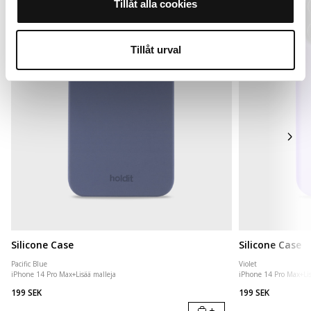
Tillåt alla cookies
Tillåt urval
Silicone Case
Silicone Case
Pacific Blue
Violet
iPhone 14 Pro Max
+
Lisää malleja
iPhone 14 Pro Max
+
Li
199 SEK
199 SEK
+