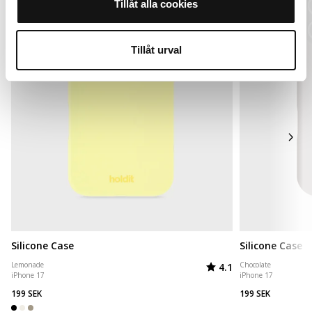
Tillåt alla cookies
Tillåt urval
Silicone Case
Silicone Case
Arvio:
5:sta tähdestä
Lemonade
Chocolate
4.1
iPhone 17
iPhone 17
199 SEK
199 SEK