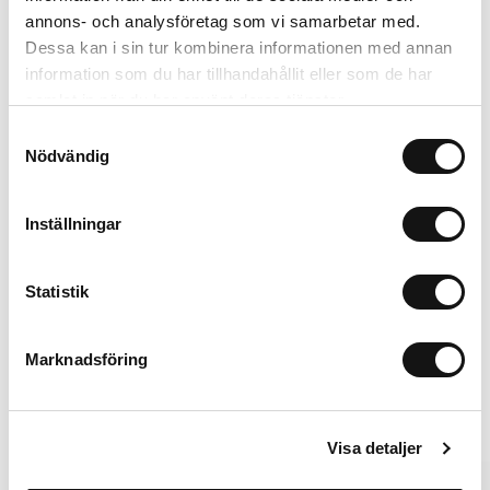
annons- och analysföretag som vi samarbetar med.
Card Holder
Solid Silicone Case
Dessa kan i sin tur kombinera informationen med annan
Black Crinkle
Wool Gray
P
information som du har tillhandahållit eller som de har
Magsafe Compatible
AirPods Pro 3
L
samlat in när du har använt deras tjänster.
299 SEK
199 SEK
Samtyckesval
+
+
Nödvändig
Inställningar
Statistik
iPhone 16 Pro
Lisää ostoskoriin
299 SEK
Marknadsföring
Vaihtoehdot
Visa detaljer
Summer Pick
MagSafe Fit