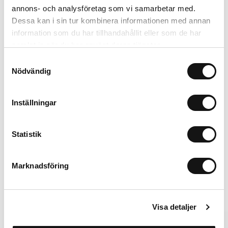
annons- och analysföretag som vi samarbetar med.
Card Holder
Solid Silicone Case
Dessa kan i sin tur kombinera informationen med annan
Black Crinkle
Wool Gray
P
information som du har tillhandahållit eller som de har
Magsafe Compatible
AirPods Pro 3
L
samlat in när du har använt deras tjänster.
299 SEK
199 SEK
Samtyckesval
+
+
Nödvändig
Inställningar
Statistik
iPhone 16 Pro
Lisää ostoskoriin
249 SEK
Marknadsföring
Vaihtoehdot
Visa detaljer
Summer Pick
MagSafe Fit