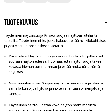
Tuotekuvaus
-
Täydellinen näytönsuoja
Privacy
suojaa näyttöäsi uteliailta
katseilta. Täydellinen niille, jotka haluavat pitää henkilökohtaiset
ja yksityiset tietonsa piilossa vierailta.
Privacy-lasi:
Näyttö on näkyvissä vain henkilöille, jotka ovat
suoraan näytön edessä. Huomaa, että näytönsuoja tekee
kuvasta hieman tummemman ja estää muita näkemästä
näyttöäsi.
Naarmuuntumaton:
Suojaa näyttöäsi naarmuilta ja iskuilta,
samalla kun öljyä hylkivä pinnoite vähentää sormenjälkiä ja
tahroja.
Täydellinen peitto:
Peittää koko näytön maksimaalista
suojaa varten. Suuremman kokonsa vuoksi se ei ole